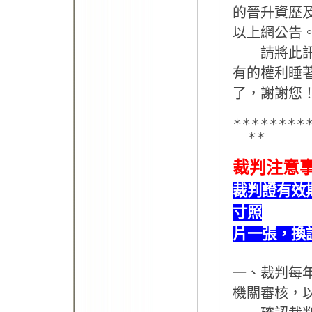
的晉升資歷
以上網公告
請將此訊息
有的權利睡
了，謝謝您
＊＊＊＊＊＊＊＊
＊＊
裁判注意
裁判證有效
寸照
片一張，換
一、裁判每
機關審核，