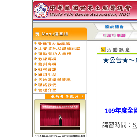
★公告★～
109
年度全
講習時間：
5
（即日
114年全國盃土風舞競賽暨國