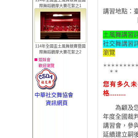
際舞蹈觀摩大賽花絮之1
講習地點：
土風舞講習
社交舞講習
114年全國盃土風舞競賽暨國
瀏覽
際舞蹈觀摩大賽花絮之2
姐妹會
歡迎瀏覽
＊＊＊＊＊＊＊＊
＊ ＊
您有多久未
格………
中華社交舞協會
資訊網頁
為顧及您的
年度全國裁
講習會，參
延續建立嗣