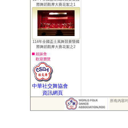
際舞蹈觀摩大賽花絮之1
114年全國盃土風舞競賽暨國
際舞蹈觀摩大賽花絮之2
姐妹會
歡迎瀏覽
中華社交舞協會
資訊網頁
所有內容