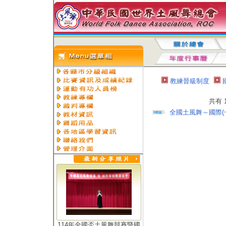
教練晉級制度
共有 
全國土風舞～國際(
114年全國盃土風舞競賽暨國