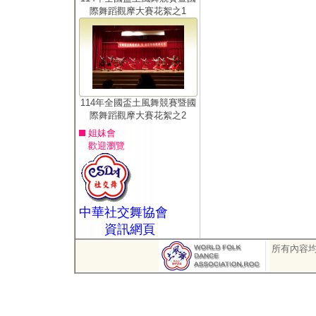
際舞蹈觀摩大賽花絮之1
114年全國盃土風舞競賽暨國
際舞蹈觀摩大賽花絮之2
姐妹會
歡迎瀏覽
中華社交舞協會
資訊網頁
所有內容